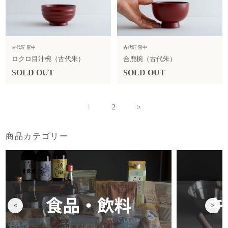
古代匠 畠中
古代匠 畠中
ロクロ目汁椀（古代朱）
合鹿椀（古代朱）
SOLD OUT
SOLD OUT
1
2
>
商品カテゴリー
<
>