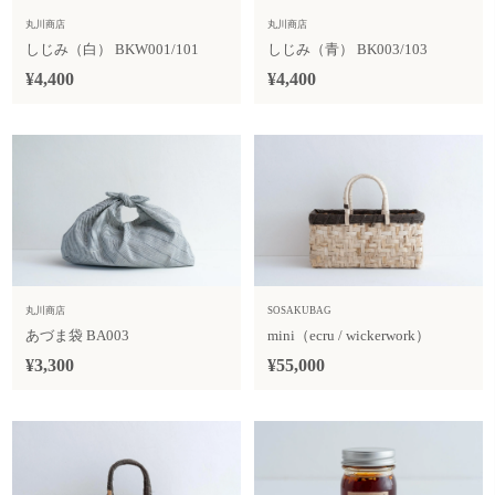
丸川商店
丸川商店
しじみ（白） BKW001/101
しじみ（青） BK003/103
¥4,400
¥4,400
丸川商店
SOSAKUBAG
あづま袋 BA003
mini（ecru / wickerwork）
¥3,300
¥55,000