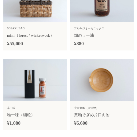
SOSAKUBAG
フルヤジオーガニックス
mini（forest / wickerwork）
畑のラー油
¥55,000
¥880
唯一味
中里太亀（唐津焼）
唯一味（細粒）
黄釉そぎめ片口向附
¥1,080
¥6,600