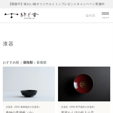
【開催中】味わい鍋オリジナルミトンプレゼントキャンペーン実施中
検索
メニュー
漆器
おすすめ順
| 価格順 |
新着順
古道具（0005 奉納地区の古道具）
古道具（0006 李平地区の古道具）
奉納の黒塗椀（小）
李平たんぼの紋入り盃