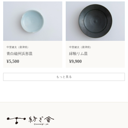
中里健太（唐津焼）
中里健太（唐津焼）
青白磁州浜形皿
緑釉リム皿
¥5,500
¥9,900
もっと見る