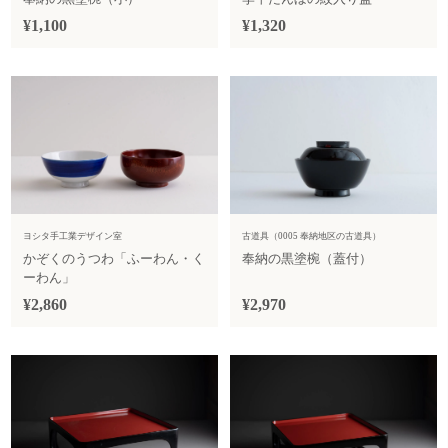
¥1,100
¥1,320
ヨシタ手工業デザイン室
古道具（0005 奉納地区の古道具）
かぞくのうつわ「ふーわん・く
奉納の黒塗椀（蓋付）
ーわん」
¥2,860
¥2,970