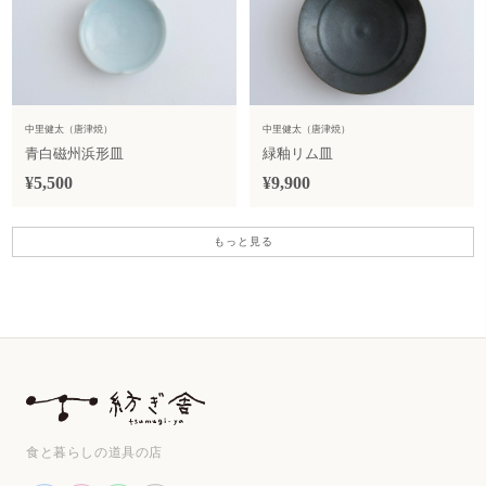
中里健太（唐津焼）
中里健太（唐津焼）
青白磁州浜形皿
緑釉リム皿
¥5,500
¥9,900
もっと見る
食と暮らしの道具の店