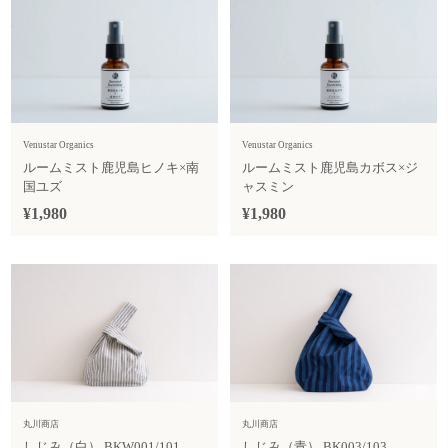
Venustar Organics
Venustar Organics
ルームミスト鹿児島ヒノキ×南
ルームミスト鹿児島カボス×ジ
国ユズ
ャスミン
¥1,980
¥1,980
丸川商店
丸川商店
しじみ（白） BKW001/101
しじみ（青） BK003/103