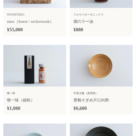
SOSAKUBAG
フルヤジオーガニックス
mini（forest / wickerwork）
畑のラー油
¥55,000
¥880
唯一味
中里太亀（唐津焼）
唯一味（細粒）
黄釉そぎめ片口向附
¥1,080
¥6,600