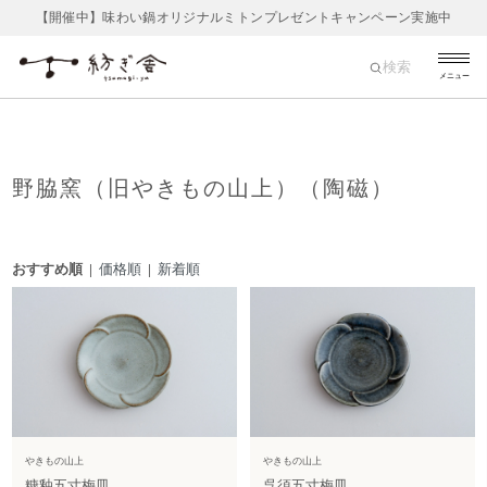
【開催中】味わい鍋オリジナルミトンプレゼントキャンペーン実施中
検索
メニュー
野脇窯（旧やきもの山上）（陶磁）
おすすめ順 |
価格順
|
新着順
やきもの山上
やきもの山上
糠釉五寸梅皿
呉須五寸梅皿