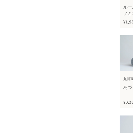
ルー
ノキ
¥1,9
丸川
あづま
¥3,3