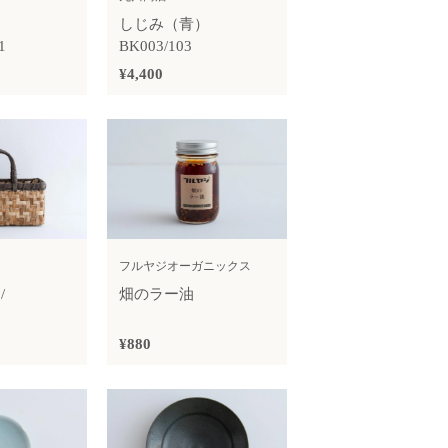
）
しじみ（青）
1
BK003/103
¥4,400
フルヤジオーガニックス
/
畑のラー油
）
¥880