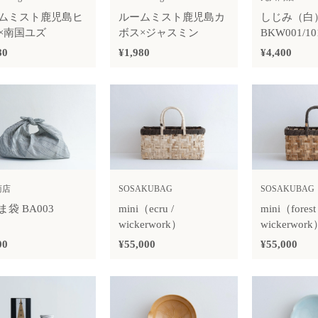
ムミスト鹿児島ヒ
ルームミスト鹿児島カ
しじみ（白
×南国ユズ
ボス×ジャスミン
BKW001/10
80
¥1,980
¥4,400
商店
SOSAKUBAG
SOSAKUBAG
袋 BA003
mini（ecru /
mini（forest 
wickerwork）
wickerwork
00
¥55,000
¥55,000