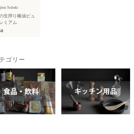
jima Tsubaki
の生搾り椿油ピュ
レミアム
50
テゴリー