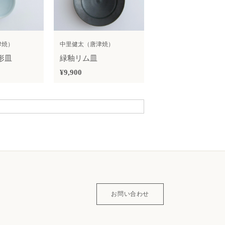
津焼）
中里健太（唐津焼）
形皿
緑釉リム皿
¥9,900
お問い合わせ