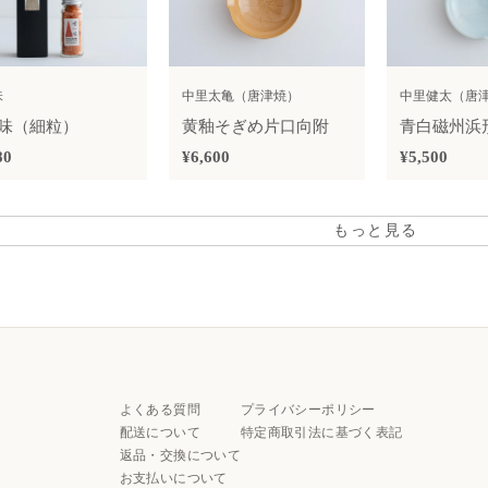
味
中里太亀（唐津焼）
中里健太（唐
味（細粒）
黄釉そぎめ片口向附
青白磁州浜
80
¥6,600
¥5,500
もっと見る
よくある質問
プライバシーポリシー
配送について
特定商取引法に基づく表記
返品・交換について
お支払いについて