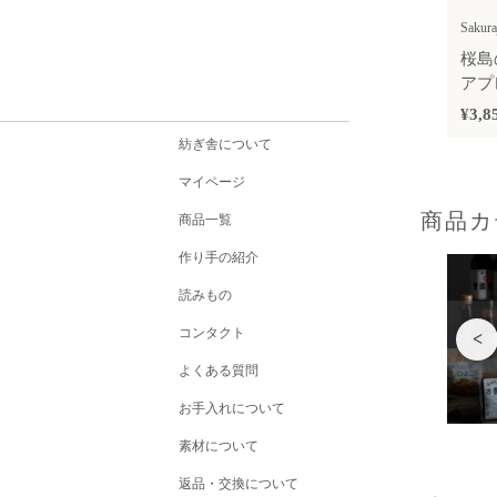
Sakura
桜島
アプ
¥3,8
紡ぎ舎について
マイページ
商品カ
商品一覧
作り手の紹介
読みもの
コンタクト
<
よくある質問
お手入れについて
素材について
返品・交換について