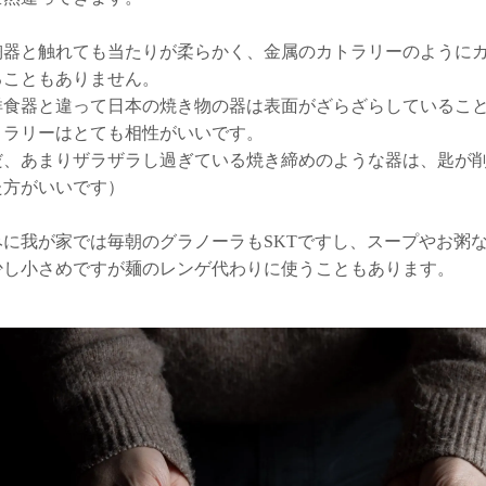
陶器と触れても当たりが柔らかく、金属のカトラリーのように
ることもありません。
洋食器と違って日本の焼き物の器は表面がざらざらしているこ
トラリーはとても相性がいいです。
だ、あまりザラザラし過ぎている焼き締めのような器は、匙が
た方がいいです）
みに我が家では毎朝のグラノーラもSKTですし、スープやお粥
少し小さめですが麺のレンゲ代わりに使うこともあります。