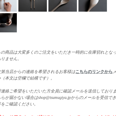
らの商品は大変多くのご注文をいただき一時的に在庫切れとな
ありません。
次第当店からの連絡を希望されるお客様は
こちらのリンクから
い（本文は空欄で結構です）。
荷連絡ご希望をいただいた方全員に確認メールを送信しており
らが届かない場合はshop@tsumugiya.jpからのメールを受信
等をご確認ください。