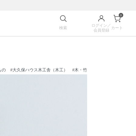
0
ログイン／
検索
カート
会員登録
もの
#
大久保ハウス木工舎（木工）
#
木・竹