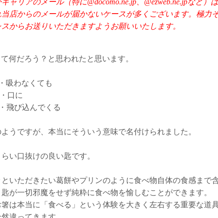
キャリアのメール（特に@docomo.ne.jp、@ezweb.ne.jpな
れ当店からのメールが届かないケースが多くございます。極力
レスからお送りいただきますようお願いいたします。
Tって何だろう？と思われたと思います。
・・吸わなくても
・・口に
・・飛び込んでくる
のようですが、本当にそういう意味で名付けられました。
くらい口抜けの良い匙です。
ッといただきたい葛餅やプリンのように食べ物自体の食感まで
、匙が一切邪魔をせず純粋に食べ物を愉しむことができます。
お箸は本当に「食べる」という体験を大きく左右する重要な道
全然違ってきます。