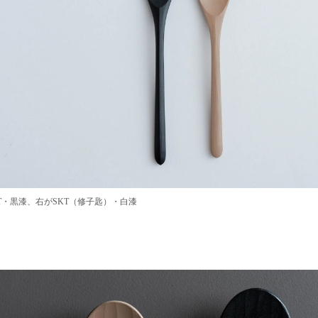
T・黒漆、右がSKT（修子匙）・白漆