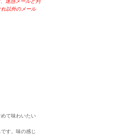
ど）は、迷惑メールと判
それ以外のメール
含めて味わいたい
具です。味の感じ