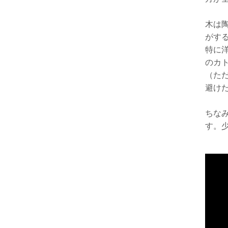
木は
がす
特に
のカ
（た
避け
ちな
す。