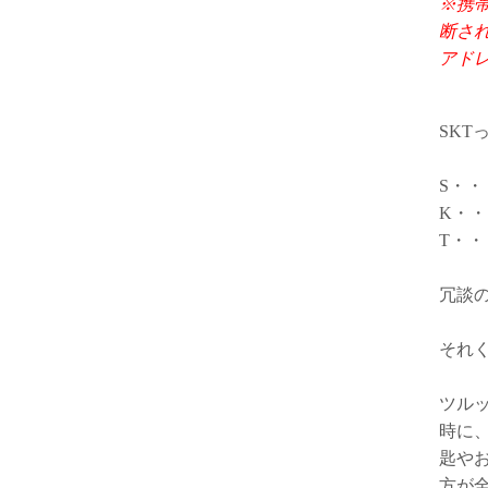
※携帯
断さ
アド
SK
S・
K・
T・
冗談
それ
ツル
時に
匙や
方が