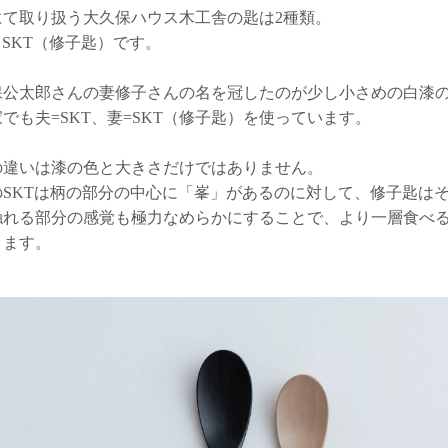
にて取り扱う大久保ハウス木工舎の匙は2種類。
とSKT（修子匙）です。
保公太郎さんの妻修子さんの名を冠したのが少し小さめの白漆の
でも夫=SKT、妻=SKT（修子匙）を使っています。
の違いは漆の色と大きさだけではありません。
のSKTは柄の部分の中心に「峯」があるのに対して、修子匙は
触れる部分の感覚も極力なめらかにすることで、より一層食べ
きます。