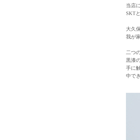
当店
SKT
大久
我が家
二つ
黒漆
手に
中で