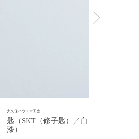
大久保ハウス木工舎
匙（SKT（修子匙）／白
漆）