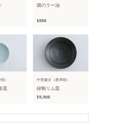
/
畑のラー油
）
¥880
津焼）
中里健太（唐津焼）
形皿
緑釉リム皿
¥9,900