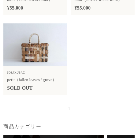
¥55,000
¥55,000
SOSAKUBAG
petit（fallen leaves / grove）
SOLD OUT
1
商品カテゴリー