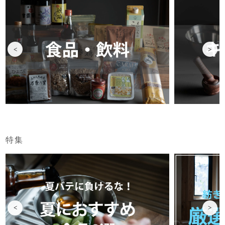
<
>
特集
<
>