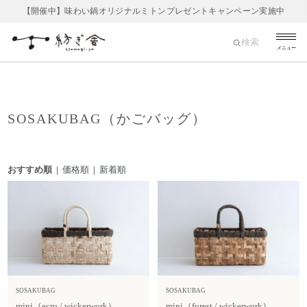
【開催中】味わい鍋オリジナルミトンプレゼントキャンペーン実施中
検索
メニュー
SOSAKUBAG（かごバッグ）
おすすめ順 |
価格順
|
新着順
SOSAKUBAG
SOSAKUBAG
mini（ecru / wickerwork）
mini（forest / wickerwork）