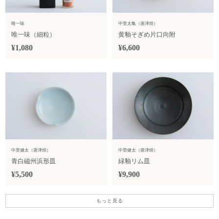
唯一味
中里太亀（唐津焼）
唯一味（細粒）
黄釉そぎめ片口向附
¥1,080
¥6,600
中里健太（唐津焼）
中里健太（唐津焼）
青白磁州浜形皿
緑釉リム皿
¥5,500
¥9,900
もっと見る