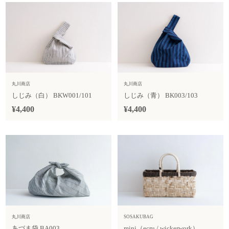
丸川商店
丸川商店
しじみ（白） BKW001/101
しじみ（青） BK003/103
¥4,400
¥4,400
丸川商店
SOSAKUBAG
あづま袋 BA003
mini（ecru / wickerwork）