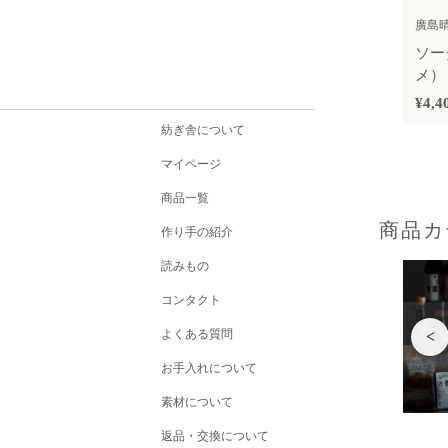
廣島晴弥
ソー
メ）
¥4,4
紡ぎ舎について
マイページ
商品一覧
商品カ
作り手の紹介
読みもの
コンタクト
よくある質問
<
お手入れについて
素材について
返品・交換について