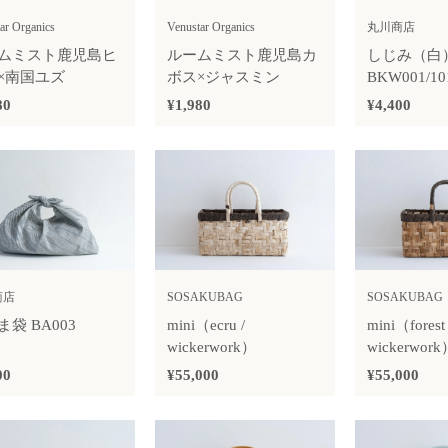
ar Organics
Venustar Organics
丸川商店
ムミスト鹿児島ヒ
ルームミスト鹿児島カ
しじみ（白
×南国ユズ
ボス×ジャスミン
BKW001/10
80
¥1,980
¥4,400
商店
SOSAKUBAG
SOSAKUBAG
袋 BA003
mini（ecru /
mini（forest 
wickerwork）
wickerwork
00
¥55,000
¥55,000