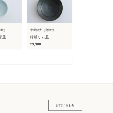
津焼）
中里健太（唐津焼）
形皿
緑釉リム皿
¥9,900
お問い合わせ