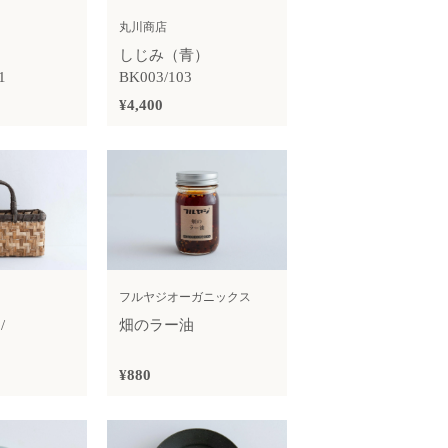
丸川商店
）
しじみ（青）
1
BK003/103
¥4,400
フルヤジオーガニックス
/
畑のラー油
）
¥880