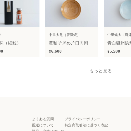
味
中里太亀（唐津焼）
中里健太（唐
味（細粒）
黄釉そぎめ片口向附
青白磁州浜
80
¥6,600
¥5,500
もっと見る
よくある質問
プライバシーポリシー
配送について
特定商取引法に基づく表記