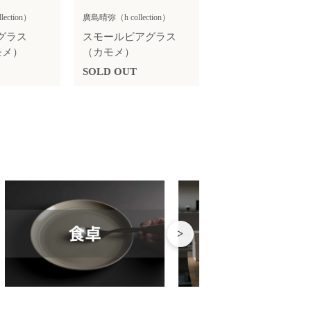
ection）
廣島晴弥（h collection）
グラス
スモールビアグラス
モメ）
（カモメ）
SOLD OUT
>