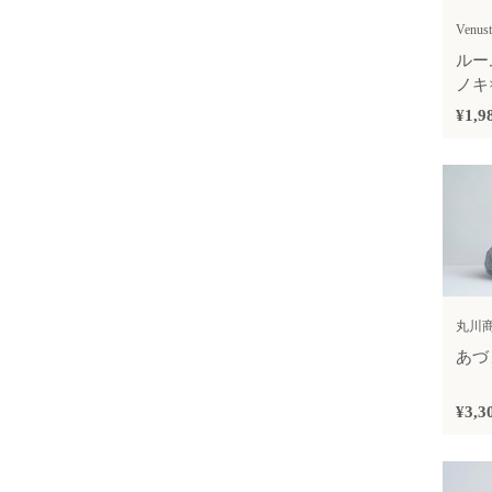
Venust
ルー
ノキ
¥1,9
丸川
あづま
¥3,3