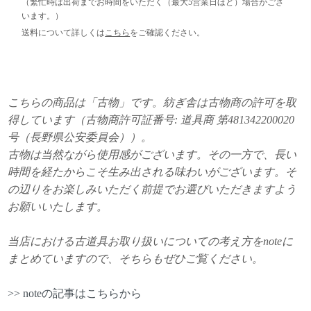
（繁忙時は出荷までお時間をいただく（最大5営業日ほど）場合がござ
います。）
送料について詳しくは
こちら
をご確認ください。
こちらの商品は「古物」です。紡ぎ舎は古物商の許可を取
得しています（古物商許可証番号: 道具商 第481342200020
号（長野県公安委員会））。
古物は当然ながら使用感がございます。その一方で、長い
時間を経たからこそ生み出される味わいがございます。そ
の辺りをお楽しみいただく前提でお選びいただきますよう
お願いいたします。
当店における古道具お取り扱いについての考え方をnoteに
まとめていますので、そちらもぜひご覧ください。
>> noteの記事はこちらから