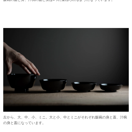
左から、大、中、小、ミニ。大と小、中とミニがそれぞれ飯碗の身と蓋、汁椀
の身と蓋になっています。