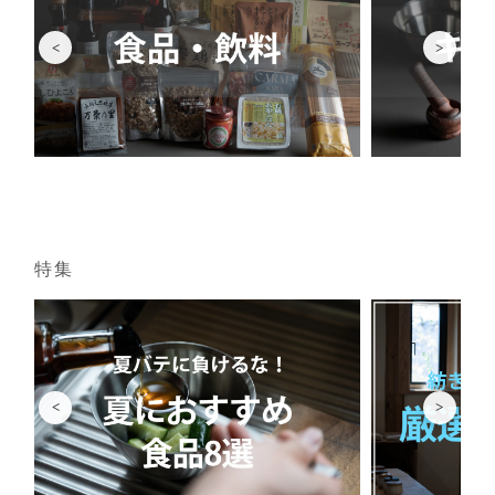
<
>
特集
<
>