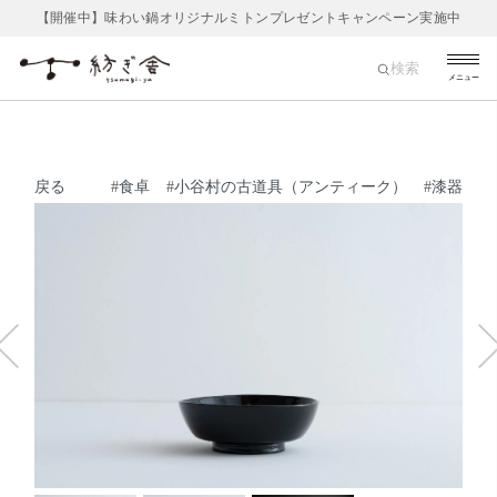
【開催中】味わい鍋オリジナルミトンプレゼントキャンペーン実施中
検索
メニュー
戻る
#
食卓
#
小谷村の古道具（アンティーク）
#
漆器