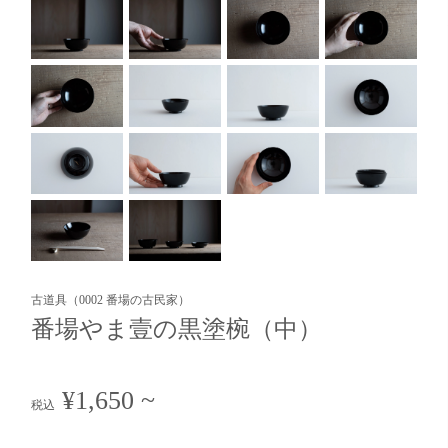
古道具（0002 番場の古民家）
番場やま壹の黒塗椀（中）
¥1,650
~
税込