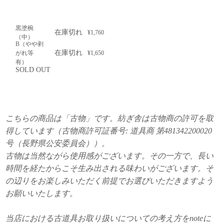
黒塗椀
在庫切れ
¥1,760
（中）
B（やや剥
在庫切れ
がれ等
¥1,650
有）
SOLD OUT
こちらの商品は「古物」です。紡ぎ舎は古物商の許可を取
得しています（古物商許可証番号: 道具商 第481342200020
号（長野県公安委員会））。
古物は当然ながら使用感がございます。その一方で、長い
時間を経たからこそ生み出される味わいがございます。そ
の辺りをお楽しみいただく前提でお選びいただきますよう
お願いいたします。
当店における古道具お取り扱いについての考え方をnoteに