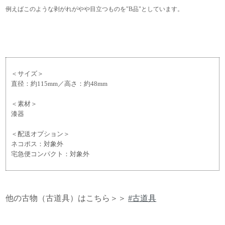
例えばこのような剥がれがやや目立つものを"B品"としています。
＜サイズ＞
直径：約115mm／高さ：約48mm
＜素材＞
漆器
＜配送オプション＞
ネコポス：対象外
宅急便コンパクト：対象外
他の古物（古道具）はこちら＞＞
#古道具