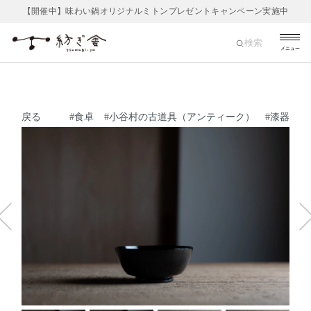
【開催中】味わい鍋オリジナルミトンプレゼントキャンペーン実施中
検索
メニュー
戻る
#
食卓
#
小谷村の古道具（アンティーク）
#
漆器