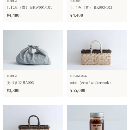
丸川商店
丸川商店
しじみ（白） BKW001/101
しじみ（青） BK003/103
¥4,400
¥4,400
丸川商店
SOSAKUBAG
あづま袋 BA003
mini（ecru / wickerwork）
¥3,300
¥55,000