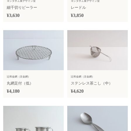
ヨシタ手工業デザイン室
ヨシタ手工業デザイン室
細千切りピーラー
レードル
¥3,630
¥3,850
辻和金網（京金網）
辻和金網（京金網）
丸網足付（低）
ステンレス茶こし（中）
¥4,180
¥4,620