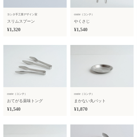
ヨシタ手工業デザイン室
conte（コンテ）
スリムスプーン
やくさじ
¥1,320
¥1,540
conte（コンテ）
conte（コンテ）
おてがる薬味トング
まかない丸バット
¥1,540
¥1,870