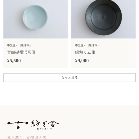
中里健太（唐津焼）
中里健太（唐津焼）
青白磁州浜形皿
緑釉リム皿
¥5,500
¥9,900
もっと見る
食と暮らしの道具の店