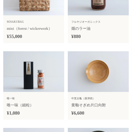
SOSAKUBAG
フルヤジオーガニックス
mini（forest / wickerwork）
畑のラー油
¥55,000
¥880
唯一味
中里太亀（唐津焼）
唯一味（細粒）
黄釉そぎめ片口向附
¥1,080
¥6,600