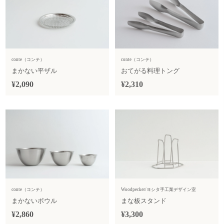
conte（コンテ）
conte（コンテ）
まかない平ザル
おてがる料理トング
¥2,090
¥2,310
conte（コンテ）
Woodpecker/ヨシタ手工業デザイン室
まかないボウル
まな板スタンド
¥2,860
¥3,300