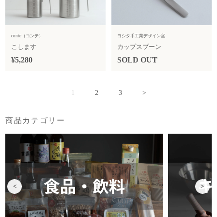
conte（コンテ）
ヨシタ手工業デザイン室
こします
カップスプーン
¥5,280
SOLD OUT
1
2
3
>
商品カテゴリー
<
>