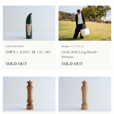
Lady of the Wood
raregem（レアジェム）
白樺サンタ2025 - 緑（小）082
COAL BAG Long Handle -
Medium
SOLD OUT
SOLD OUT