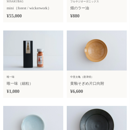
SOSAKUBAG
フルヤジオーガニックス
mini（forest / wickerwork）
畑のラー油
¥55,000
¥880
唯一味
中里太亀（唐津焼）
唯一味（細粒）
黄釉そぎめ片口向附
¥1,080
¥6,600