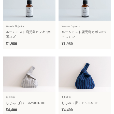
Venustar Organics
Venustar Organics
ルームミスト鹿児島ヒノキ×南
ルームミスト鹿児島カボス×ジ
国ユズ
ャスミン
¥1,980
¥1,980
丸川商店
丸川商店
しじみ（白） BKW001/101
しじみ（青） BK003/103
¥4,400
¥4,400