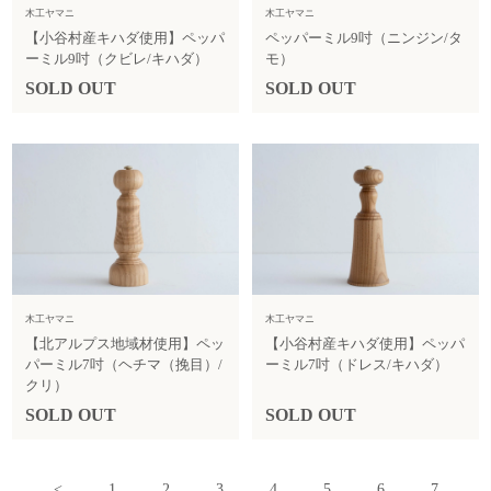
木工ヤマニ
木工ヤマニ
【小谷村産キハダ使用】ペッパ
ペッパーミル9吋（ニンジン/タ
ーミル9吋（クビレ/キハダ）
モ）
SOLD OUT
SOLD OUT
木工ヤマニ
木工ヤマニ
【北アルプス地域材使用】ペッ
【小谷村産キハダ使用】ペッパ
パーミル7吋（ヘチマ（挽目）/
ーミル7吋（ドレス/キハダ）
クリ）
SOLD OUT
SOLD OUT
<
1
2
3
4
5
6
7