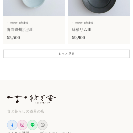
中里健太（唐津焼）
中里健太（唐津焼）
青白磁州浜形皿
緑釉リム皿
¥5,500
¥9,900
もっと見る
食と暮らしの道具の店