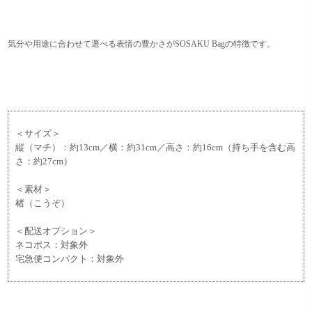
気分や用途に合わせて選べる表情の豊かさがSOSAKU Bagの特徴です。
＜サイズ＞
縦（マチ）：約13cm／横：約31cm／高さ：約16cm（持ち手を含む高
さ：約27cm）
＜素材＞
楮（こうぞ）
＜配送オプション＞
ネコポス：対象外
宅急便コンパクト：対象外