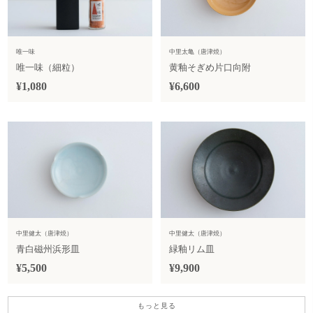
唯一味
中里太亀（唐津焼）
唯一味（細粒）
黄釉そぎめ片口向附
¥1,080
¥6,600
中里健太（唐津焼）
中里健太（唐津焼）
青白磁州浜形皿
緑釉リム皿
¥5,500
¥9,900
もっと見る