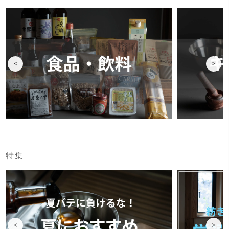
<
>
特集
<
>