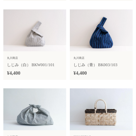
丸川商店
丸川商店
しじみ（白） BKW001/101
しじみ（青） BK003/103
¥4,400
¥4,400