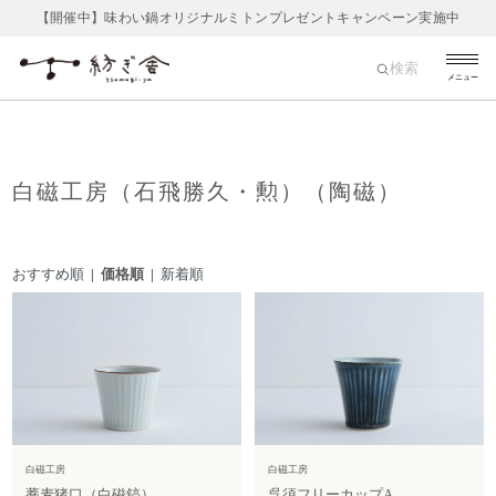
【開催中】味わい鍋オリジナルミトンプレゼントキャンペーン実施中
検索
メニュー
白磁工房（石飛勝久・勲）（陶磁）
おすすめ順
| 価格順 |
新着順
白磁工房
白磁工房
蕎麦猪口（白磁鎬）
呉須フリーカップA