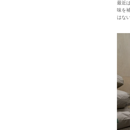
最近
味を
はな