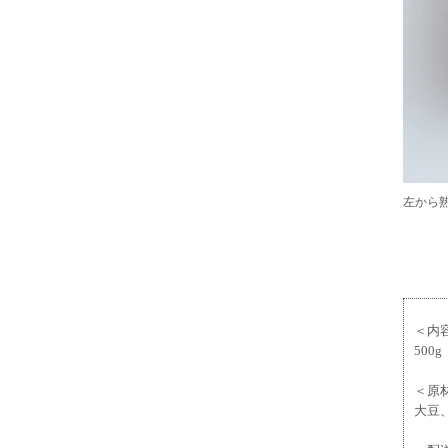
左から
＜内
500g
＜原
大豆