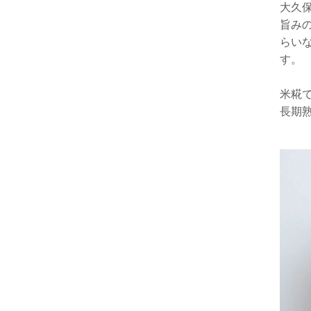
大久
旨みの
らいな
す。
米糀
長期