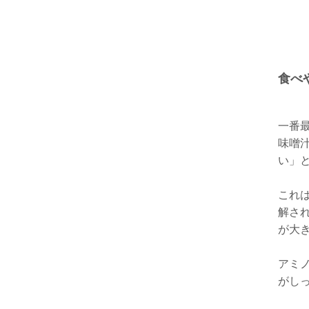
食べ
一番
味噌
い」
これ
解さ
が大
アミ
がし