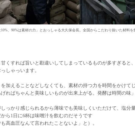
は10%、90%は素材の力」とおっしゃる大久保会長。全国からこだわり抜いた材料を
も甘くすれば旨いと勘違いしてしまっているものが多すぎると
おっしゃっいます。
さを加えることなどしなくても、素材の持つ力を時間をかけて
あげればちゃんと美味しいものが出来上がる。発酵は時間の味
がしっかり感じられるから薄味でも美味しくいただけて、塩分
だから1日に6杯は味噌汁を飲むのだそうです
でも高血圧なんて言われたことないよ」と）。