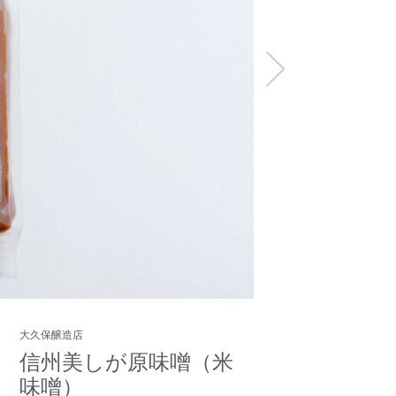
大久保醸造店
信州美しが原味噌（米
味噌）