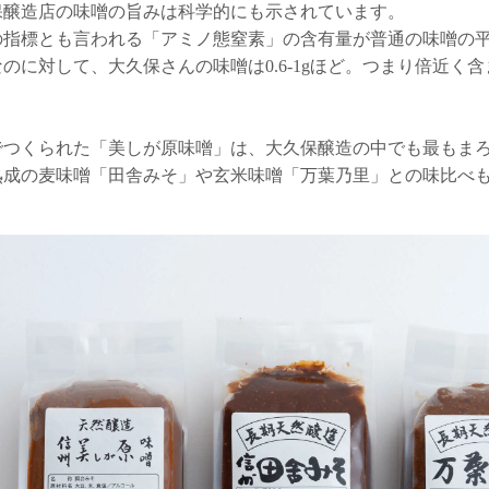
保醸造店の味噌の旨みは科学的にも示されています。
指標とも言われる「アミノ態窒素」の含有量が普通の味噌の平均が1
のに対して、大久保さんの味噌は0.6-1gほど。つまり倍近く
でつくられた「美しが原味噌」は、大久保醸造の中でも最もま
熟成の麦味噌「田舎みそ」や玄米味噌「万葉乃里」との味比べ