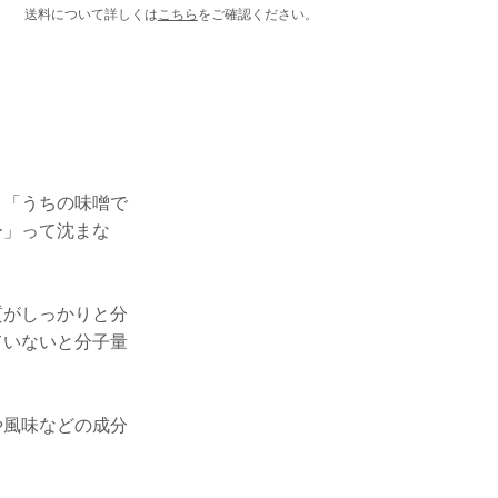
送料について詳しくは
こちら
をご確認ください。
、「うちの味噌で
ー」って沈まな
質がしっかりと分
ていないと分子量
や風味などの成分