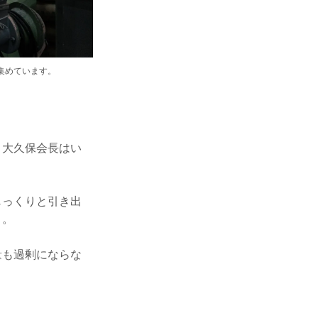
集めています。
、大久保会長はい
じっくりと引き出
」。
量も過剰にならな