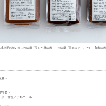
熟成期間の短い順に米味噌「美しが原味噌」、麦味噌「田舎みそ」、そして玄米味噌
容量＞
材料名＞
、米、食塩／アルコール