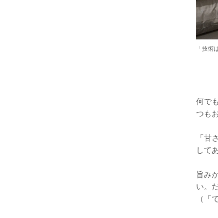
「技術
何で
つも
「甘
して
旨み
い。
（「