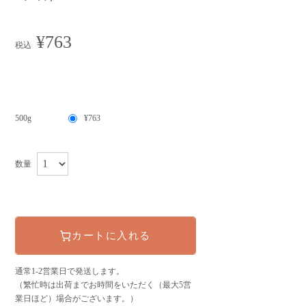
¥763
税込
500g
¥763
数量
カートに入れる
通常1-2営業日で発送します。
（繁忙時は出荷までお時間をいただく（最大5営
業日ほど）場合がございます。）