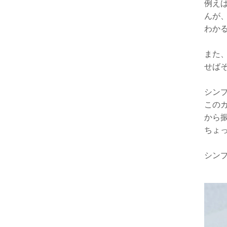
例えば
んが
わか
また
せば
シン
この
から
ちょ
シン