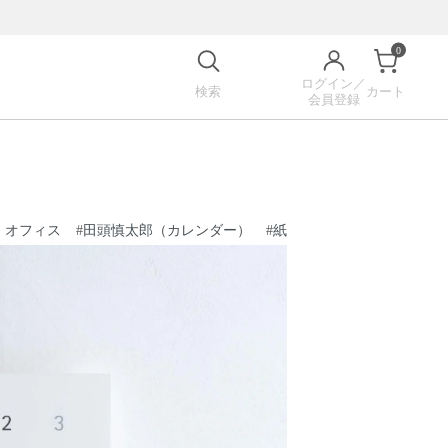
0
ログイン／
検索
カート
会員登録
・オフィス
#
田頭慎太郎（カレンダー）
#
紙