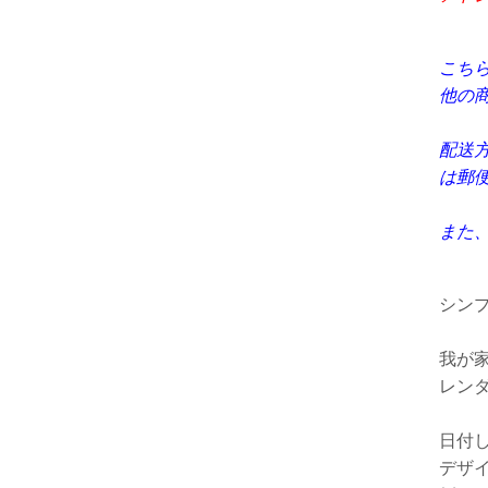
こち
他の
配送
は郵
また
シン
我が
レン
日付
デザ