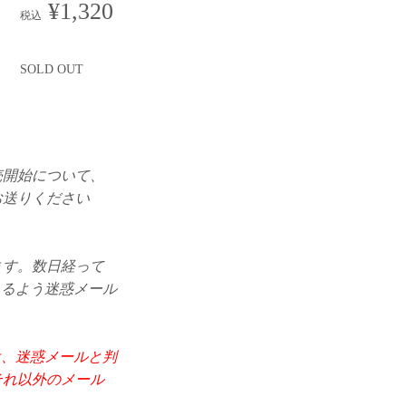
¥1,320
税込
SOLD OUT
売開始について、
お送りください
ます。数日経って
できるよう迷惑メール
ど）は、迷惑メールと判
それ以外のメール