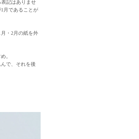
する表記はありませ
が1月であることが
1月・2月の紙を外
すめ。
込んで、それを後
。