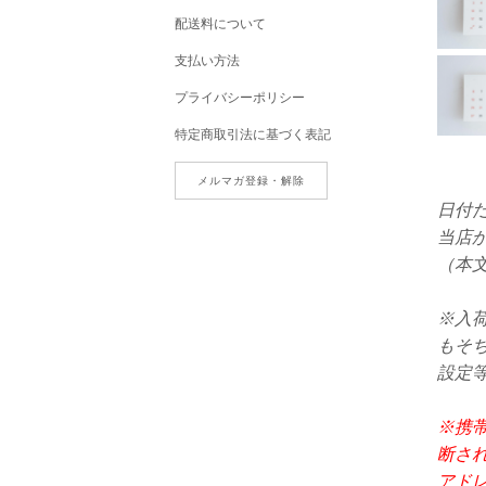
配送料について
支払い方法
プライバシーポリシー
特定商取引法に基づく表記
メルマガ登録・解除
日付だ
当店
（本
※入
もそち
設定
※携帯
断さ
アド