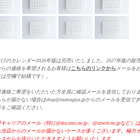
けのカレンダー2026年版は完売いたしました。2027年版の販
からの連絡を希望されるお客様は
こちらのリンクから
メールを
文は空欄で結構です）。
荷連絡ご希望をいただいた方全員に確認メールを送信しており
らが届かない場合はshop@tsumugiya.jpからのメールを受信
等をご確認ください。
キャリアのメール（特に@docomo.ne.jp、@ezweb.ne.jpな
れ当店からのメールが届かないケースが多くございます。極力
レスからお送りいただきますようお願いいたします。