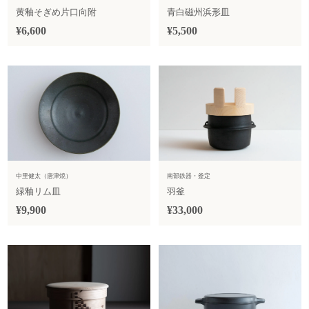
黄釉そぎめ片口向附
青白磁州浜形皿
¥6,600
¥5,500
中里健太（唐津焼）
南部鉄器・釜定
緑釉リム皿
羽釜
¥9,900
¥33,000