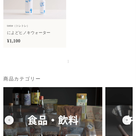
tretre（トレトレ）
によどヒノキウォーター
¥1,100
1
商品カテゴリー
<
>