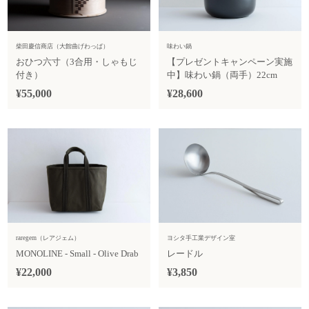
柴田慶信商店（大館曲げわっぱ）
味わい鍋
おひつ六寸（3合用・しゃもじ
【プレゼントキャンペーン実施
付き）
中】味わい鍋（両手）22cm
¥55,000
¥28,600
raregem（レアジェム）
ヨシタ手工業デザイン室
MONOLINE - Small - Olive Drab
レードル
¥22,000
¥3,850