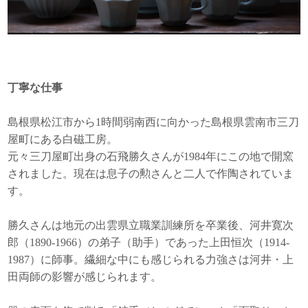
丁寧な仕事
島根県松江市から1時間弱南西に向かった島根県雲南市三刀
屋町にある白磁工房。
元々三刀屋町出身の石飛勝久さんが1984年にこの地で開窯
されました。現在は息子の勲さんと二人で作陶されていま
す。
勝久さんは地元の出雲県立職業訓練所を卒業後、河井寛次
郎（1890-1966）の弟子（助手）であった上田恒次（1914-
1987）に師事。繊細な中にも感じられる力強さは河井・上
田両師の影響が感じられます。