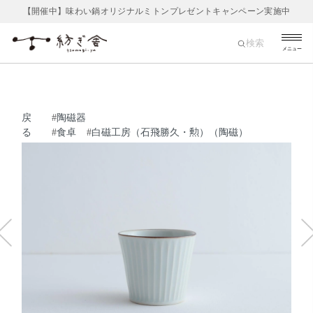
【開催中】味わい鍋オリジナルミトンプレゼントキャンペーン実施中
検索
メニュー
戻
#
陶磁器
る
#
食卓
#
白磁工房（石飛勝久・勲）（陶磁）