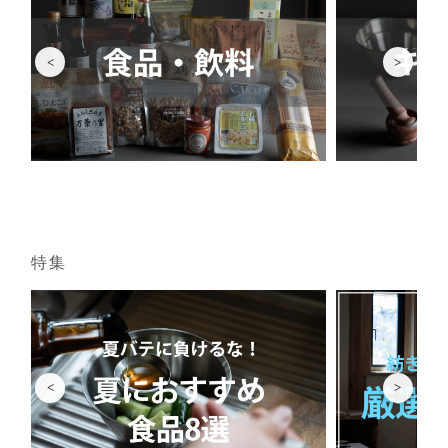
<
>
特集
<
>