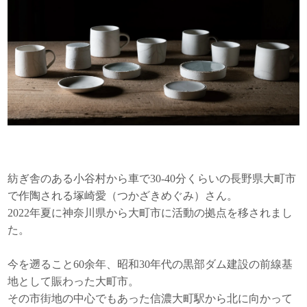
紡ぎ舎のある小谷村から車で30-40分くらいの長野県大町市
で作陶される塚崎愛（つかざきめぐみ）さん。
2022年夏に神奈川県から大町市に活動の拠点を移されまし
た。
今を遡ること60余年、昭和30年代の黒部ダム建設の前線基
地として賑わった大町市。
その市街地の中心でもあった信濃大町駅から北に向かって