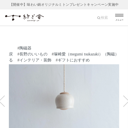
【開催中】味わい鍋オリジナルミトンプレゼントキャンペーン実施中
検索
メニュー
#
陶磁器
戻
#
長野のいいもの
#
塚崎愛（megumi tsukazaki）（陶磁）
る
#
インテリア・装飾
#
ギフトにおすすめ