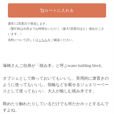
カートに入れる
通常1-2営業日で発送します。
（繁忙時は出荷までお時間をいただく（最大5営業日ほど）場合がござ
います。）
送料について詳しくは
こちら
をご確認ください。
塚崎さんご自身が「積み木」と呼ぶwater building block。
オブジェとして飾っておいてもいいし、実用的に箸置きの
ように使ってもいいし、指輪などを載せるジュエリーベー
スとして使ってもいい、大人が愉しむ積み木です。
眺めたり触れたりしているだけでも何だかホッとするんで
すよね。