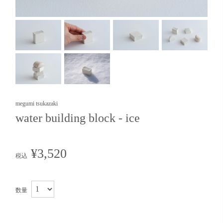
megumi tsukazaki
water building block - ice
¥3,520
税込
数量