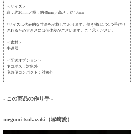
＜サイズ＞
縦：約20mm／横：約48mm／高さ：約40mm
*サイズは代表的な寸法を記載しております。焼き物は1つ1つ手作り
されるため大きさには個体差がございます。ご了承ください。
＜素材＞
半磁器
＜配送オプション＞
ネコポス：対象外
宅急便コンパクト：対象外
- この商品の作り手 -
megumi tsukazaki（塚崎愛）