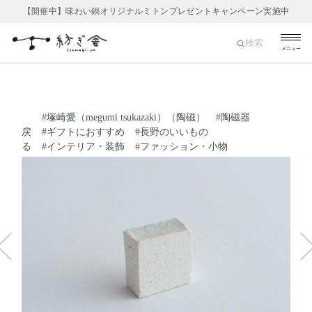
【開催中】味わい鍋オリジナルミトンプレゼントキャンペーン実施中
検索
メニュー
#
塚崎愛（megumi tsukazaki）（陶磁）
#
陶磁器
戻
#
ギフトにおすすめ
#
長野のいいもの
る
#
インテリア・装飾
#
ファッション・小物