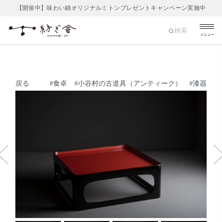
【開催中】味わい鍋オリジナルミトンプレゼントキャンペーン実施中
検索
メニュー
戻る
#
食卓
#
小谷村の古道具（アンティーク）
#
漆器