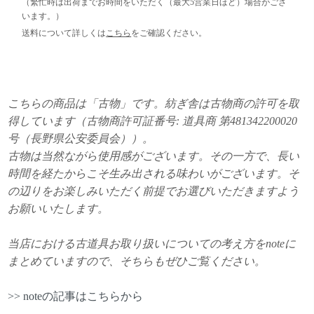
（繁忙時は出荷までお時間をいただく（最大5営業日ほど）場合がござ
います。）
送料について詳しくは
こちら
をご確認ください。
こちらの商品は「古物」です。紡ぎ舎は古物商の許可を取
得しています（古物商許可証番号: 道具商 第481342200020
号（長野県公安委員会））。
古物は当然ながら使用感がございます。その一方で、長い
時間を経たからこそ生み出される味わいがございます。そ
の辺りをお楽しみいただく前提でお選びいただきますよう
お願いいたします。
当店における古道具お取り扱いについての考え方をnoteに
まとめていますので、そちらもぜひご覧ください。
>> noteの記事はこちらから