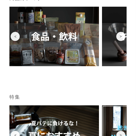
<
>
特集
<
>