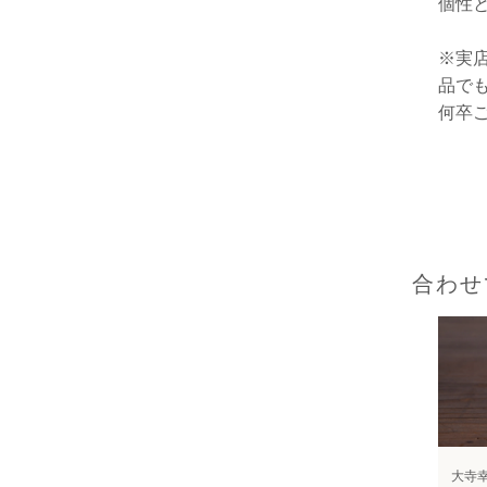
個性
※実
品で
何卒
合わせ
大寺