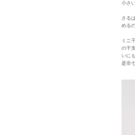
小さ
さる
める
ミニ
の干
いに
是非