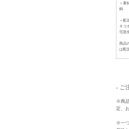
＜素
銅
＜配
ネコ
宅急
商品
は配
- 
※商
定、
※一