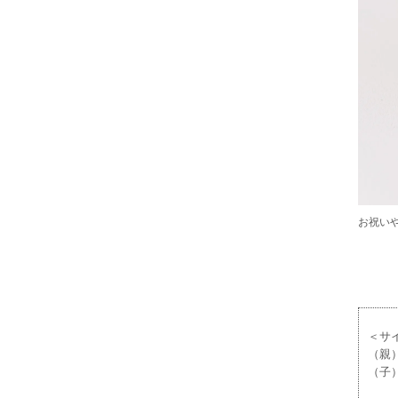
お祝い
＜サ
（親）
（子）