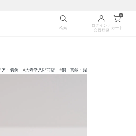
0
ログイン／
検索
カート
会員登録
リア・装飾
#
大寺幸八郎商店
#
銅・真鍮・錫