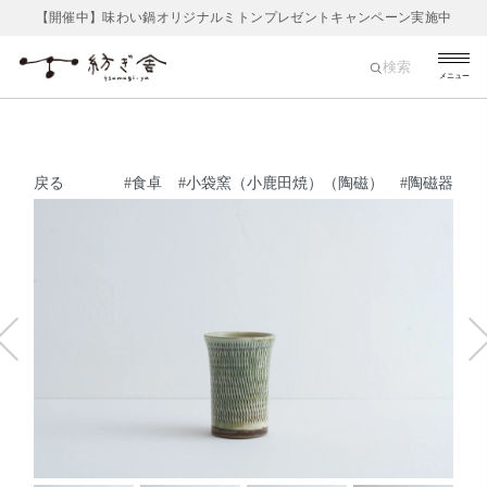
【開催中】味わい鍋オリジナルミトンプレゼントキャンペーン実施中
検索
メニュー
戻る
#
食卓
#
小袋窯（小鹿田焼）（陶磁）
#
陶磁器