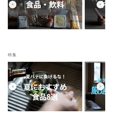
<
>
特集
<
>