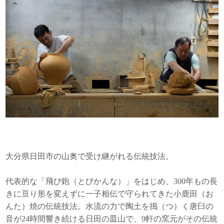
大分県日田市の山奥で受け継がれる伝統技法。
代表的な「飛び鉋（とびかんな）」をはじめ、300年もの長
きに亘り形を変えずに一子相伝で守られてきた小鹿田（お
んた）焼の伝統技法。水流の力で陶土を搗（つ）く唐臼の
音が24時間響き続ける日田の皿山で、9軒の窯元がその伝統