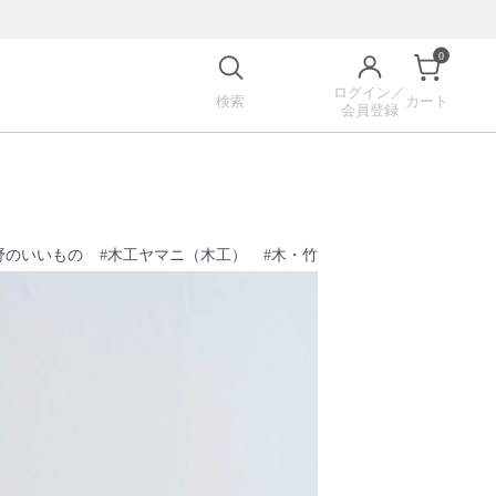
0
ログイン／
検索
カート
会員登録
野のいいもの
#
木工ヤマニ（木工）
#
木・竹