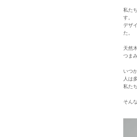
私た
す。
デザ
た。
天然
つま
いつ
人は
私た
そん