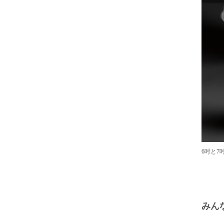
6吋と
みん