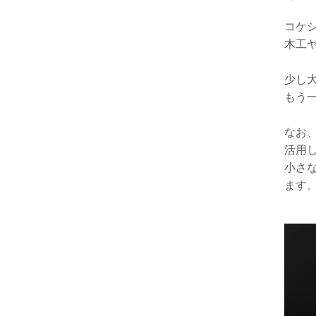
コケ
木工
少し
もう
なお
活用
小さ
ます