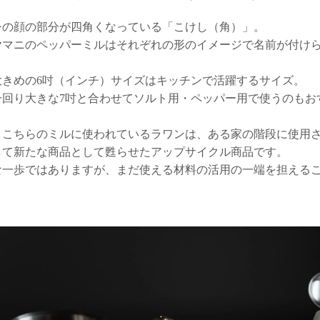
シの顔の部分が四角くなっている「こけし（角）」。
ヤマニのペッパーミルはそれぞれの形のイメージで名前が付け
大きめの6吋（インチ）サイズはキッチンで活躍するサイズ。
一回り大きな7吋と合わせてソルト用・ペッパー用で使うのもお
、こちらのミルに使われているラワンは、ある家の階段に使用
して新たな商品として甦らせたアップサイクル商品です。
な一歩ではありますが、まだ使える材料の活用の一端を担える
。