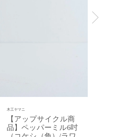
木工ヤマニ
【アップサイクル商
品】ペッパーミル6吋
（コケシ（角）/ラワ