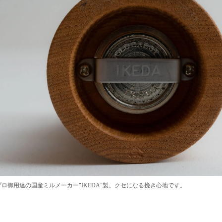
ロ御用達の国産ミルメーカー"IKEDA"製。クセになる挽き心地です。