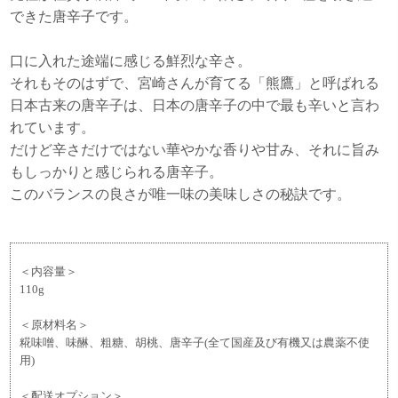
できた唐辛子です。
口に入れた途端に感じる鮮烈な辛さ。
それもそのはずで、宮崎さんが育てる「熊鷹」と呼ばれる
日本古来の唐辛子は、日本の唐辛子の中で最も辛いと言わ
れています。
だけど辛さだけではない華やかな香りや甘み、それに旨み
もしっかりと感じられる唐辛子。
このバランスの良さが唯一味の美味しさの秘訣です。
＜内容量＞
110g
＜原材料名＞
糀味噌、味醂、粗糖、胡桃、唐辛子(全て国産及び有機又は農薬不使
用)
＜配送オプション＞