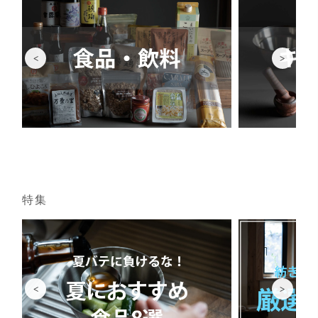
<
>
特集
<
>