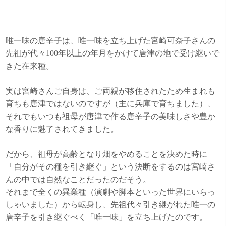
唯一味の唐辛子は、唯一味を立ち上げた宮崎可奈子さんの
先祖が代々100年以上の年月をかけて唐津の地で受け継いで
きた在来種。
実は宮崎さんご自身は、ご両親が移住されたため生まれも
育ちも唐津ではないのですが（主に兵庫で育ちました）、
それでもいつも祖母が唐津で作る唐辛子の美味しさや豊か
な香りに魅了されてきました。
だから、祖母が高齢となり畑をやめることを決めた時に
「自分がその種を引き継ぐ」という決断をするのは宮崎さ
んの中では自然なことだったのだそう。
それまで全くの異業種（演劇や脚本といった世界にいらっ
しゃいました）から転身し、先祖代々引き継がれた唯一の
唐辛子を引き継ぐべく「唯一味」を立ち上げたのです。