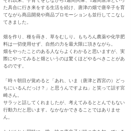
それ以来、子育てをしながら1週間兵庫、1週間唐津といっ
た具合に行き来をする生活を続け、唐津の畑で唐辛子を育
てながら商品開発や商品プロモーションも並行してこなし
てきました。
畑を作り、種を蒔き、草をむしり。もちろん農薬や化学肥
料は一切使用せず、自然の力を最大限に頂きながら。
畑をやったことのある人ならよくわかると思いますが、実
際にやってみると畑というのは驚くほどやるべきことがあ
るのです。
「時々朝目が覚めると「あれ、いま（唐津と西宮の）どっ
ちにいるんだっけ？」と思うんですよね」と笑って話す宮
崎さん。
サラッと話してくれましたが、考えてみるととんでもない
行動力だと思います。なかなかできることではありませ
ん。