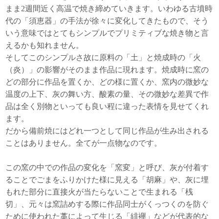
まま2週間近く高温で焼き締めていきます。いわゆる古墳時
代の「須恵器」の手法が徐々に変化してきたもので、そう
いう意味ではとてもシンプルでプリミティブな焼き物と言
えるかも知れません。
そしてこのシンプルさ故に原料の「土」と焼成時の「火
（炎）」の影響がそのまま作品に現れます。焼成時に窯の
どの部分に作品を置くか、どの様に置くか、窯内の微妙な
温度の上下、灰の舞い方、酸素の量、その微妙な差異で作
品は全く別物といっても良い程に違った表情を見せてくれ
ます。
だから備前焼にはどれ一つとして同じ作品が生み出される
ことはありません。全てが一点物なのです。
この窯の中での作品の変化を「窯変」と呼び、灰が付着す
ることでごまをふりかけた様に見える「胡麻」や、灰に埋
もれた部分に直接火が当たらないことで生まれる「桟
切」、元々は窯詰めする際に作品同士がくっつくのを防ぐ
ために使われた藁によって生じる「緋襷」などが代表的な