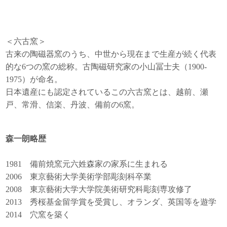
＜六古窯＞
古来の陶磁器窯のうち、中世から現在まで生産が続く代表
的な6つの窯の総称。古陶磁研究家の小山冨士夫（1900-
1975）が命名。
日本遺産にも認定されているこの六古窯とは、越前、瀬
戸、常滑、信楽、丹波、備前の6窯。
森一朗略歴
1981 備前焼窯元六姓森家の家系に生まれる
2006 東京藝術大学美術学部彫刻科卒業
2008 東京藝術大学大学院美術研究科彫刻専攻修了
2013 秀桜基金留学賞を受賞し、オランダ、英国等を遊学
2014 穴窯を築く