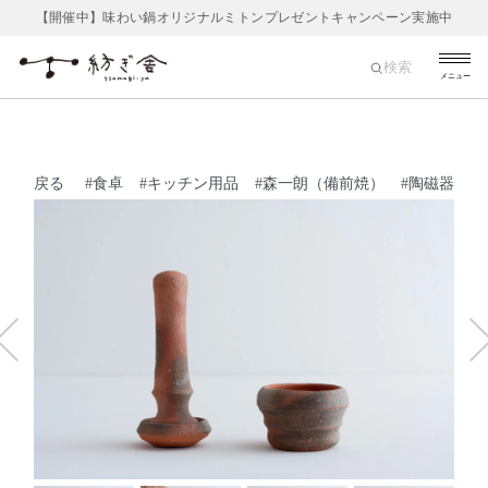
【開催中】味わい鍋オリジナルミトンプレゼントキャンペーン実施中
検索
メニュー
戻る
#
食卓
#
キッチン用品
#
森一朗（備前焼）
#
陶磁器