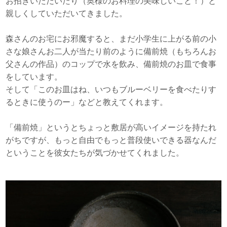
お招きいただいたり（奥様のお料理の美味しいこと！）と
親しくしていただいてきました。
森さんのお宅にお邪魔すると、まだ小学生に上がる前の小
さな娘さんお二人が当たり前のように備前焼（もちろんお
父さんの作品）のコップで水を飲み、備前焼のお皿で食事
をしています。
そして「このお皿はね、いつもブルーベリーを食べたりす
るときに使うのー」などと教えてくれます。
「備前焼」というとちょっと敷居が高いイメージを持たれ
がちですが、もっと自由でもっと普段使いできる器なんだ
ということを彼女たちが気づかせてくれました。