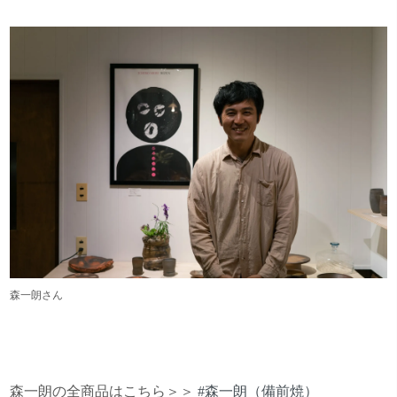
森一朗さん
森一朗の全商品はこちら＞＞
#森一朗（備前焼）