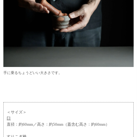
手に乗るちょうどいい大きさです。
＜サイズ＞
臼
直径：約60mm／高さ：約50mm（蓋含む高さ：約60mm）
すりこぎ棒