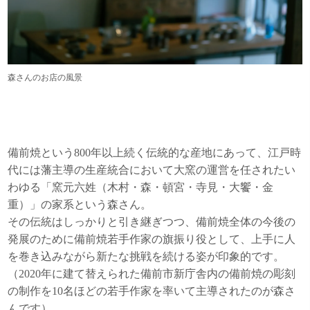
森さんのお店の風景
備前焼という800年以上続く伝統的な産地にあって、江戸時
代には藩主導の生産統合において大窯の運営を任されたい
わゆる「窯元六姓（木村・森・頓宮・寺見・大饗・金
重）」の家系という森さん。
その伝統はしっかりと引き継ぎつつ、備前焼全体の今後の
発展のために備前焼若手作家の旗振り役として、上手に人
を巻き込みながら新たな挑戦を続ける姿が印象的です。
（2020年に建て替えられた備前市新庁舎内の備前焼の彫刻
の制作を10名ほどの若手作家を率いて主導されたのが森さ
んです）