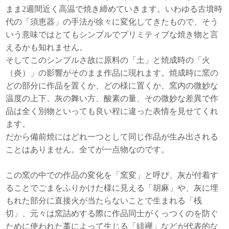
まま2週間近く高温で焼き締めていきます。いわゆる古墳時
代の「須恵器」の手法が徐々に変化してきたもので、そう
いう意味ではとてもシンプルでプリミティブな焼き物と言
えるかも知れません。
そしてこのシンプルさ故に原料の「土」と焼成時の「火
（炎）」の影響がそのまま作品に現れます。焼成時に窯の
どの部分に作品を置くか、どの様に置くか、窯内の微妙な
温度の上下、灰の舞い方、酸素の量、その微妙な差異で作
品は全く別物といっても良い程に違った表情を見せてくれ
ます。
だから備前焼にはどれ一つとして同じ作品が生み出される
ことはありません。全てが一点物なのです。
この窯の中での作品の変化を「窯変」と呼び、灰が付着す
ることでごまをふりかけた様に見える「胡麻」や、灰に埋
もれた部分に直接火が当たらないことで生まれる「桟
切」、元々は窯詰めする際に作品同士がくっつくのを防ぐ
ために使われた藁によって生じる「緋襷」などが代表的な