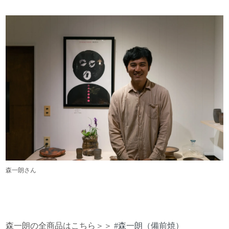
森一朗さん
森一朗の全商品はこちら＞＞
#森一朗（備前焼）