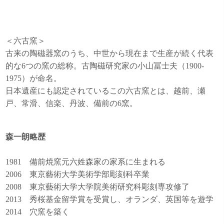
＜六古窯＞
古来の陶磁器窯のうち、中世から現在まで生産が続く代表
的な6つの窯の総称。古陶磁研究家の小山冨士夫（1900-
1975）が命名。
日本遺産にも認定されているこの六古窯とは、越前、瀬
戸、常滑、信楽、丹波、備前の6窯。
森一朗略歴
1981 備前焼窯元六姓森家の家系に生まれる
2006 東京藝術大学美術学部彫刻科卒業
2008 東京藝術大学大学院美術研究科彫刻専攻修了
2013 秀桜基金留学賞を受賞し、オランダ、英国等を遊学
2014 穴窯を築く