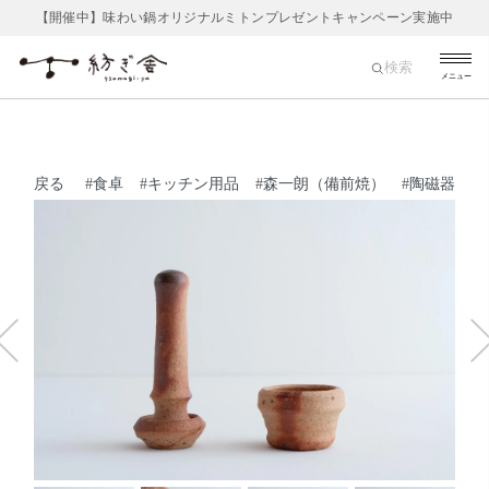
【開催中】味わい鍋オリジナルミトンプレゼントキャンペーン実施中
検索
メニュー
戻る
#
食卓
#
キッチン用品
#
森一朗（備前焼）
#
陶磁器