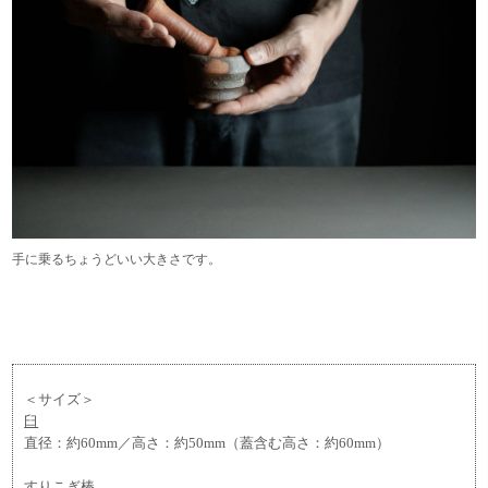
手に乗るちょうどいい大きさです。
＜サイズ＞
臼
直径：約60mm／高さ：約50mm（蓋含む高さ：約60mm）
すりこぎ棒