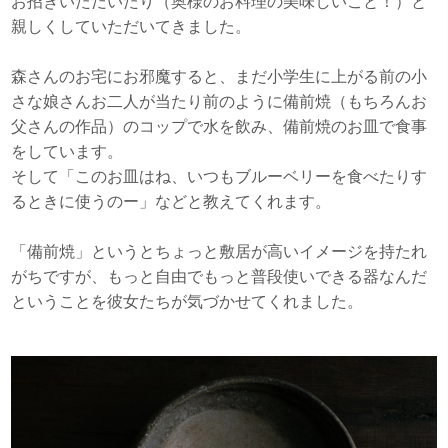
お招きいただいたり（奥様のお料理の美味しいこと！）と
親しくしていただいてきました。
森さんのお宅にお邪魔すると、まだ小学生に上がる前の小
さな娘さんお二人が当たり前のように備前焼（もちろんお
父さんの作品）のコップで水を飲み、備前焼のお皿で食事
をしています。
そして「このお皿はね、いつもブルーベリーを食べたりす
るときに使うのー」などと教えてくれます。
「備前焼」というとちょっと敷居が高いイメージを持たれ
がちですが、もっと自由でもっと普段使いできる器なんだ
ということを彼女たちが気づかせてくれました。