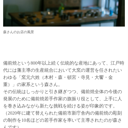
森さんのお店の風景
備前焼という800年以上続く伝統的な産地にあって、江戸時
代には藩主導の生産統合において大窯の運営を任されたい
わゆる「窯元六姓（木村・森・頓宮・寺見・大饗・金
重）」の家系という森さん。
その伝統はしっかりと引き継ぎつつ、備前焼全体の今後の
発展のために備前焼若手作家の旗振り役として、上手に人
を巻き込みながら新たな挑戦を続ける姿が印象的です。
（2020年に建て替えられた備前市新庁舎内の備前焼の彫刻
の制作を10名ほどの若手作家を率いて主導されたのが森さ
んです）