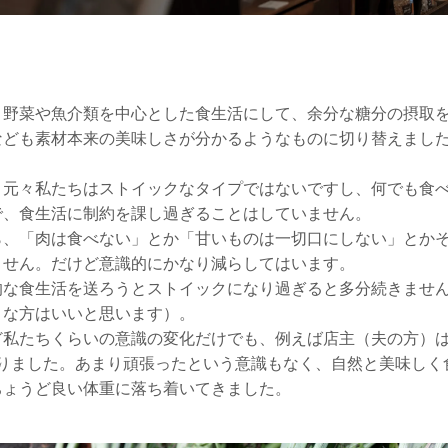
、野菜や魚介類を中心とした食生活にして、余分な糖分の摂取
なども素材本来の美味しさが分かるようなものに切り替えまし
、元々私たちはストイックなタイプではないですし、何でも食
で、食生活に制約を課し過ぎることはしていません。
ら、「肉は食べない」とか「甘いものは一切口にしない」とか
ません。だけど意識的にかなり減らしてはいます。
的な食生活を送ろうとストイックになり過ぎると多分続きませ
きな方はいいと思います）。
ど私たちくらいの意識の変化だけでも、例えば店主（夫の方）は
g減りました。あまり頑張ったという意識もなく、自然と美味し
ちょうど良い体重に落ち着いてきました。