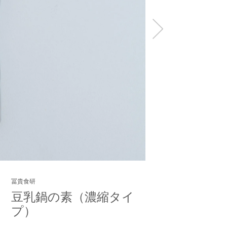
冨貴食研
豆乳鍋の素（濃縮タイ
プ）