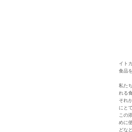
イト
食品
私た
れる
それ
にと
この
めに
どな