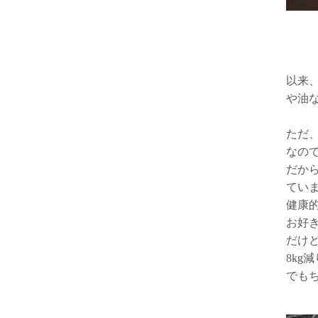
以来
や油
ただ
なの
だか
てい
健康
お好
だけ
8k
でも