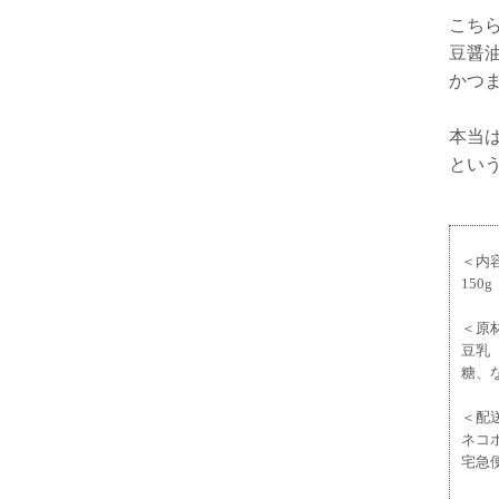
こち
豆醤
かつ
本当
とい
＜内
150g
＜原
豆乳
糖、
＜配
ネコ
宅急