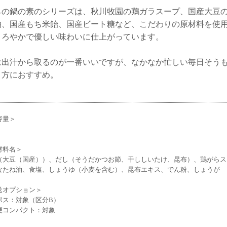
らの鍋の素のシリーズは、秋川牧園の鶏ガラスープ、国産大豆
油、国産もち米飴、国産ビート糖など、こだわりの原材料を使
まろやかで優しい味わいに仕上がっています。
は出汁から取るのが一番いいですが、なかなか忙しい毎日そう
う方におすすめ。
容量＞
材料名＞
（大豆（国産））、だし（そうだかつお節、干ししいたけ、昆布）、鶏がらス
なたね油、食塩、しょうゆ（小麦を含む）、昆布エキス、でん粉、しょうが
送オプション＞
ポス：対象（区分B）
便コンパクト：対象