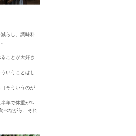
を減らし、調味料
た。
べることが大好き
そういうことはし
ん（そういうのが
半年で体重が7-
く食べながら、それ