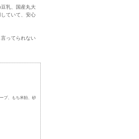
の豆乳、国産丸大
用していて、安心
も言ってられない
ープ、もち米飴、砂