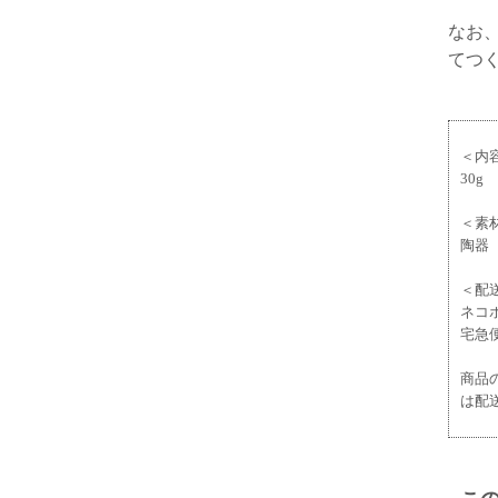
なお
てつ
＜内
30g
＜素
陶器
＜配
ネコ
宅急
商品
は配