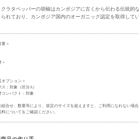
、クラタペッパーの胡椒はカンボジアに古くから伝わる伝統的
くられており、カンボジア国内のオーガニック認定を取得して
容量＞
材＞
送オプション＞
ポス：対象（区分A）
便コンパクト：対象
の組合せ、数量等により、規定のサイズを超えますと、ご利用になれない場合
送料についてをご確認ください。