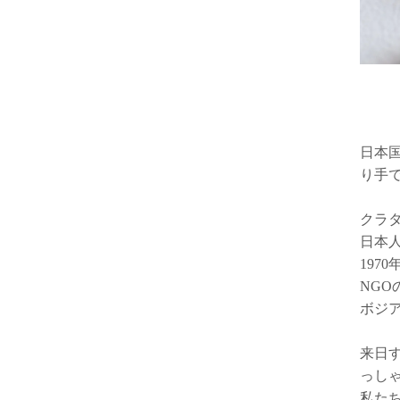
日本
り手
クラ
日本
197
NG
ボジ
来日
っし
私た