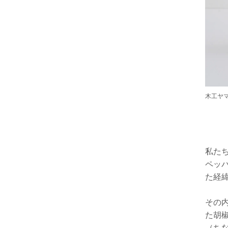
木工ヤ
私た
ペッ
た経
その
た胡
（ち