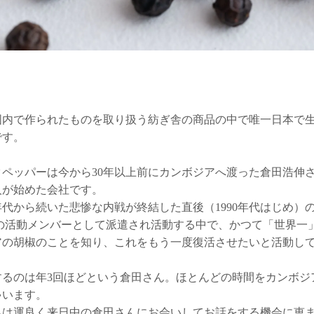
国内で作られたものを取り扱う紡ぎ舎の商品の中で唯一日本で
です。
タペッパーは今から30年以上前にカンボジアへ渡った倉田浩伸
人が始めた会社です。
0年代から続いた悲惨な内戦が終結した直後（1990年代はじめ）
Oの活動メンバーとして派遣され活動する中で、かつて「世界一
アの胡椒のことを知り、これをもう一度復活させたいと活動し
するのは年3回ほどという倉田さん。ほとんどの時間をカンボジ
ゃいます。
ちは運良く来日中の倉田さんにお会いしてお話をする機会に恵