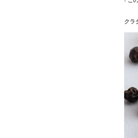
- こ
クラ