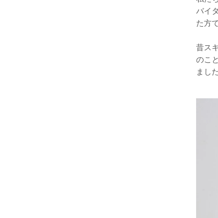
バイ
た方
昔ス
のこ
まし