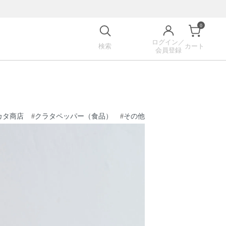
0
ログイン／
検索
カート
会員登録
カタ商店
#
クラタペッパー（食品）
#
その他