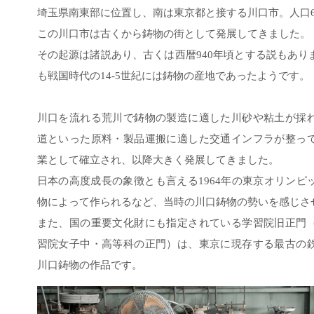
埼玉県南東部に位置し、南は東京都と接する川口市。人口6
この川口市は古くから鋳物の街として発展してきました。
その起源は諸説あり、古くは西暦940年頃とする説もあり
も戦国時代の14-5世紀には鋳物の産地であったようです。
川口を流れる荒川で鋳物の製造に適した川砂や粘土が採
道といった原料・製品運搬に適した交通インフラが整っ
業として確立され、以降大きく発展してきました。
日本の高度成長の象徴とも言える1964年の東京オリンピ
物によって作られるなど、当時の川口鋳物の勢いを感じさ
また、国の重要文化財にも指定されている学習院旧正門
習院女子中・高等科の正門）は、東京に現存する最古の
川口鋳物の作品です。