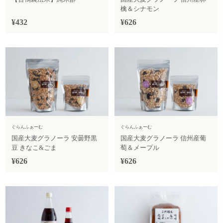
檎＆シナモン
¥432
¥626
ぐらんふぁーむ
ぐらんふぁーむ
国産大麦グラノーラ 安曇野黒
国産大麦グラノーラ 信州産葡
豆 きなこ&ごま
萄＆メープル
¥626
¥626