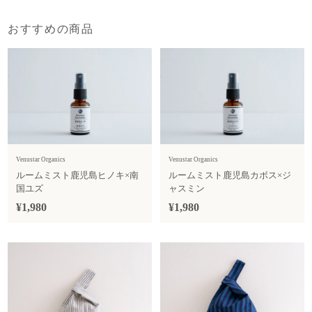
おすすめの商品
Venustar Organics
Venustar Organics
ルームミスト鹿児島ヒノキ×南
ルームミスト鹿児島カボス×ジ
国ユズ
ャスミン
¥1,980
¥1,980