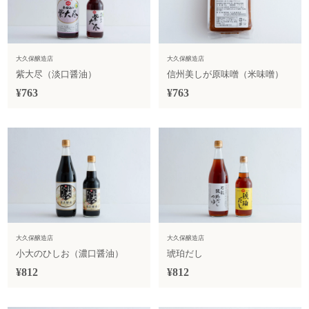
大久保醸造店
大久保醸造店
紫大尽（淡口醤油）
信州美しが原味噌（米味噌）
¥763
¥763
大久保醸造店
大久保醸造店
小大のひしお（濃口醤油）
琥珀だし
¥812
¥812