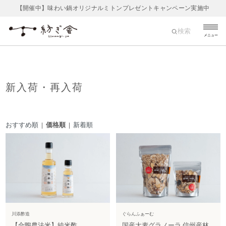
【開催中】味わい鍋オリジナルミトンプレゼントキャンペーン実施中
検索
メニュー
新入荷・再入荷
おすすめ順
| 価格順 |
新着順
川添酢造
ぐらんふぁーむ
【合鴨農法米】純米酢
国産大麦グラノーラ 信州産林