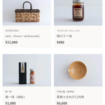
SOSAKUBAG
フルヤジオーガニックス
mini（forest / wickerwork）
畑のラー油
¥55,000
¥880
唯一味
中里太亀（唐津焼）
唯一味（細粒）
黄釉そぎめ片口向附
¥1,080
¥6,600