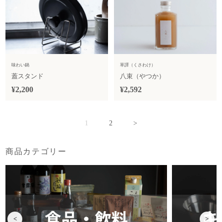
味わい鍋
草譯（くさわけ）
蓋スタンド
八束（やつか）
¥2,200
¥2,592
1
2
>
商品カテゴリー
<
>