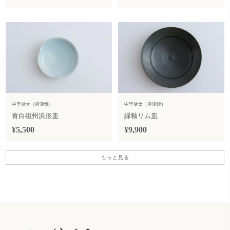
中里健太（唐津焼）
中里健太（唐津焼）
青白磁州浜形皿
緑釉リム皿
¥5,500
¥9,900
もっと見る