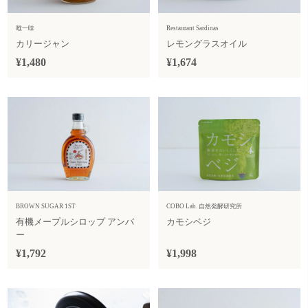
唯一味
Restaurant Sardinas
カリージャン
レモングラスオイル
¥1,480
¥1,674
BROWN SUGAR 1ST
COBO Lab. 自然発酵研究所
有機メープルシロップ アンバ
カモシベジ
ー
¥1,792
¥1,998