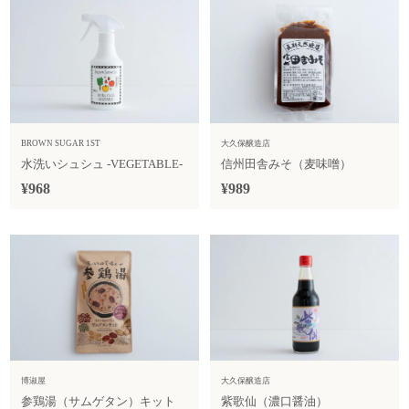
BROWN SUGAR 1ST
大久保醸造店
水洗いシュシュ -VEGETABLE-
信州田舎みそ（麦味噌）
¥968
¥989
博淑屋
大久保醸造店
参鶏湯（サムゲタン）キット
紫歌仙（濃口醤油）