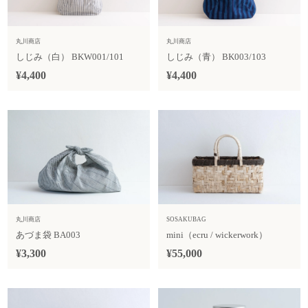
丸川商店
丸川商店
しじみ（白） BKW001/101
しじみ（青） BK003/103
¥4,400
¥4,400
丸川商店
SOSAKUBAG
あづま袋 BA003
mini（ecru / wickerwork）
¥3,300
¥55,000